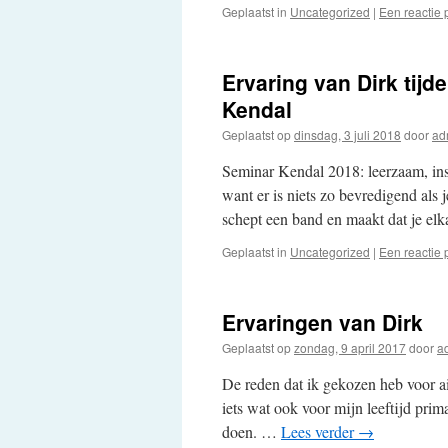
Geplaatst in
Uncategorized
|
Een reactie 
Ervaring van Dirk tij
Kendal
Geplaatst op
dinsdag, 3 juli 2018
door
ad
Seminar Kendal 2018: leerzaam, insp
want er is niets zo bevredigend als
schept een band en maakt dat je el
Geplaatst in
Uncategorized
|
Een reactie 
Ervaringen van Dirk
Geplaatst op
zondag, 9 april 2017
door
a
De reden dat ik gekozen heb voor ai
iets wat ook voor mijn leeftijd prim
doen. …
Lees verder
→