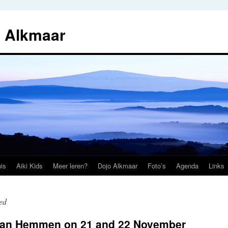
i Alkmaar
is
Aiki Kids
Meer leren?
Dojo Alkmaar
Foto’s
Agenda
Links
ed
 van Hemmen on 21 and 22 November