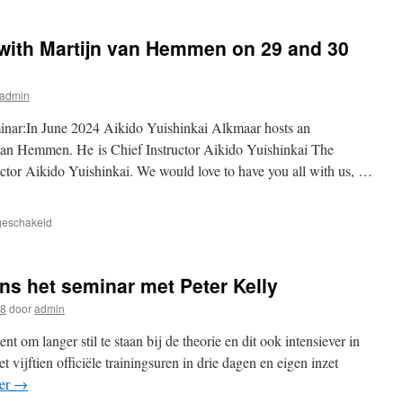
 with Martijn van Hemmen on 29 and 30
admin
inar:In June 2024 Aikido Yuishinkai Alkmaar hosts an
 van Hemmen. He is Chief Instructor Aikido Yuishinkai The
uctor Aikido Yuishinkai. We would love to have you all with us, …
voor
tgeschakeld
International
seminar
with
ens het seminar met Peter Kelly
Martijn
van
18
door
admin
Hemmen
on
t om langer stil te staan bij de theorie en dit ook intensiever in
29
t vijftien officiële trainingsuren in drie dagen en eigen inzet
and
der
→
30
June