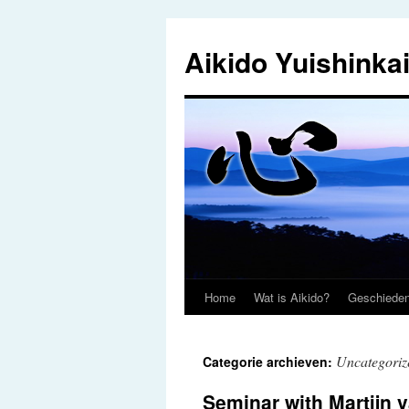
Ga
naar
Aikido Yuishinka
de
inhoud
Home
Wat is Aikido?
Geschieden
Uncategoriz
Categorie archieven:
Seminar with Martijn