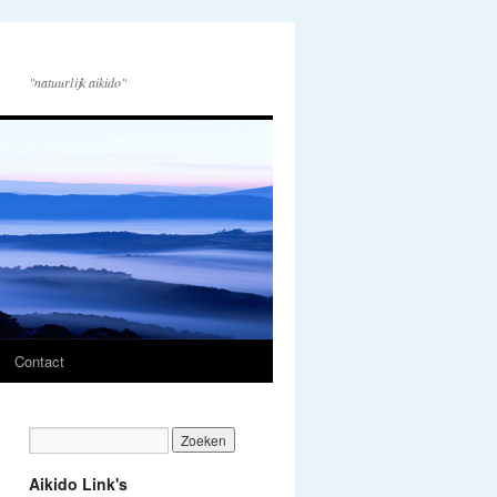
"natuurlijk aikido"
Contact
Aikido Link's