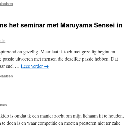
plaatsen
2024
dens het seminar met Maruyama Sensei in
min
irerend en gezellig. Maar laat ik toch met gezellig beginnen,
 je passie uitvoeren met mensen die dezelfde passie hebben. Dat
kaar snel …
Lees verder
→
plaatsen
dmin
kido is omdat ik een manier zocht om mijn lichaam fit te houden,
a te doen is en waar competitie en moeten presteren niet ter zake