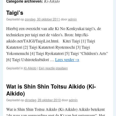
Ki-Aikido
Categorie archieven:
Taigi’s
Geplaatst op
zondag, 30 oktober 2011
door
admin
Hierbij een overzicht van alle Ki No Kenkyukai taigi’s, de
technieken per taigi met de video’s. Bron: http://ki-
aikido.net/TAIGI/TaigiList.html. Kitei Taigi [1] Taigi
Katatetori [2] Taigi Katatetori Ryotemochi [3] Taigi
Yokomenuchi [4] Taigi Ryokatatori [5] Taigi “Children’s Arts”
[6] Taigi Ushirotekubidori …
Lees verder
→
Geplaatst in
Ki-Aikido
|
Een reactie plaatsen
Wat is Shin Shin Toitsu Aikido (Ki-
Aikido)
Geplaatst op
dinsdag, 26 oktober 2010
door
admin
Wat is Shin Shin Toitsu Aikido (Ki-Aikido) Aikido betekent
“de weg van eenwording met de Ki van het universum”. Het