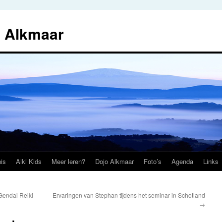
i Alkmaar
is
Aiki Kids
Meer leren?
Dojo Alkmaar
Foto’s
Agenda
Links
Gendai Reiki
Ervaringen van Stephan tijdens het seminar in Schotland
→