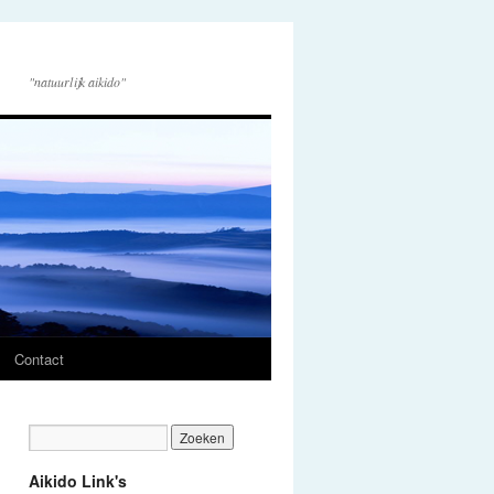
"natuurlijk aikido"
Contact
Aikido Link's